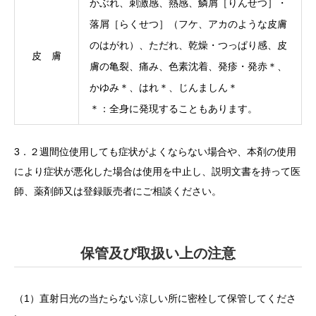
かぶれ、刺激感、熱感、鱗屑［りんせつ］・
落屑［らくせつ］（フケ、アカのような皮膚
のはがれ）、ただれ、乾燥・つっぱり感、皮
皮 膚
膚の亀裂、痛み、色素沈着、発疹・発赤＊、
かゆみ＊、はれ＊、じんましん＊
＊：全身に発現することもあります。
3．２週間位使用しても症状がよくならない場合や、本剤の使用
により症状が悪化した場合は使用を中止し、説明文書を持って医
師、薬剤師又は登録販売者にご相談ください。
保管及び取扱い上の注意
（1）直射日光の当たらない涼しい所に密栓して保管してくださ