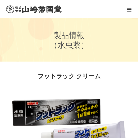
製
品
情
報
（
水
虫
薬
）
フットラック クリーム