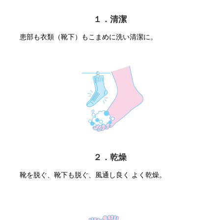
１．清潔
患部も衣類（靴下）もこまめに洗い清潔に。
２．乾燥
靴を脱ぐ、靴下も脱ぐ、風通し良く よく乾燥。