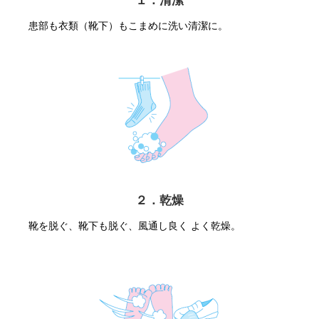
１．清潔
患部も衣類（靴下）もこまめに洗い清潔に。
２．乾燥
靴を脱ぐ、靴下も脱ぐ、風通し良く よく乾燥。