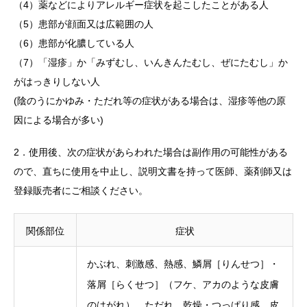
（4）薬などによりアレルギー症状を起こしたことがある人
（5）患部が顔面又は広範囲の人
（6）患部が化膿している人
（7）「湿疹」か「みずむし、いんきんたむし、ぜにたむし」か
がはっきりしない人
(陰のうにかゆみ・ただれ等の症状がある場合は、湿疹等他の原
因による場合が多い)
2．使用後、次の症状があらわれた場合は副作用の可能性がある
ので、直ちに使用を中止し、説明文書を持って医師、薬剤師又は
登録販売者にご相談ください。
関係部位
症状
かぶれ、刺激感、熱感、鱗屑［りんせつ］・
落屑［らくせつ］（フケ、アカのような皮膚
のはがれ）、ただれ、乾燥・つっぱり感、皮