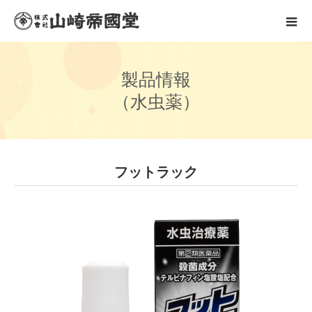
製
品
情
報
（
水
虫
薬
）
フットラック