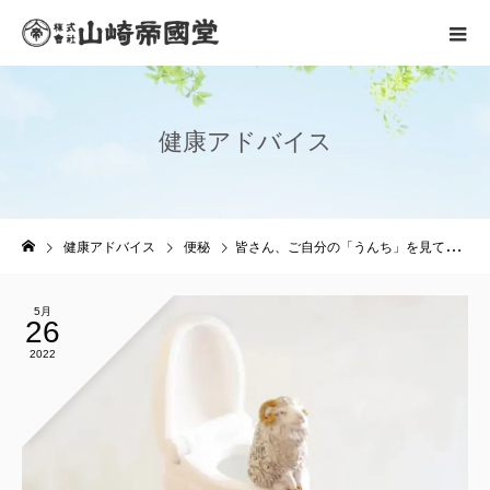
健
康
ア
ド
バ
イ
ス
健康アドバイス
便秘
皆さん、ご自分の「うんち」を見ていますか？ 便チェックで健康管理！
5月
26
2022