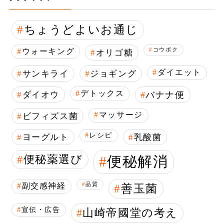
ちょうどよいお通じ
ウォーキング
コウボク
オリゴ糖
ダイエット
サンキライ
ジョギング
デトックス
ダイオウ
バナナ便
マッサージ
ビフィズス菌
レシピ
ヨーグルト
乳酸菌
便秘薬選び
便秘解消
副交感神経
品質
善玉菌
宣伝・広告
山崎帝國堂の考え