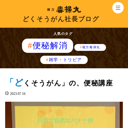
どくそうがん社長ブログ
人気のタグ
便秘解消
複方毒掃丸
雑学・トリビア
「ど
くそうがん」の、便秘講座
2023.07.16