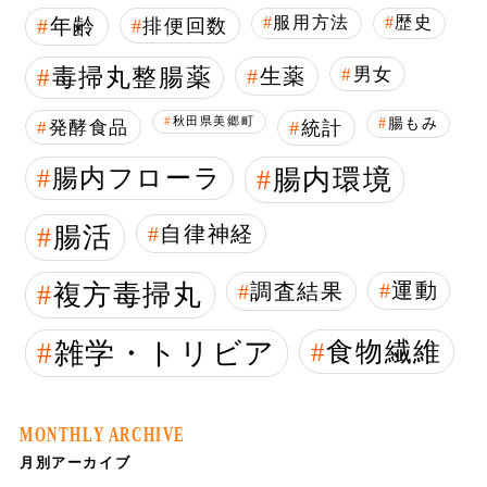
服用方法
歴史
年齢
排便回数
毒掃丸整腸薬
生薬
男女
秋田県美郷町
腸もみ
発酵食品
統計
腸内フローラ
腸内環境
腸活
自律神経
複方毒掃丸
調査結果
運動
雑学・トリビア
食物繊維
MONTHLY ARCHIVE
月別アーカイブ