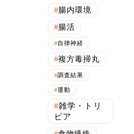
腸内環境
腸活
自律神経
複方毒掃丸
調査結果
運動
雑学・トリ
ビア
食物繊維