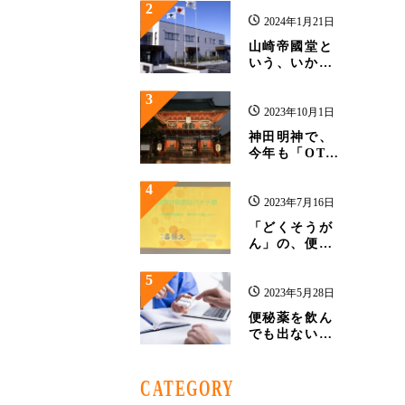
2
2024年1月21日
山崎帝國堂と
いう、いかつ
い名前の話
3
2023年10月1日
神田明神で、
今年も「OTC
医薬品普及啓
発イベント」
4
が開催されま
2023年7月16日
す！
「どくそうが
ん」の、便秘
講座
5
2023年5月28日
便秘薬を飲ん
でも出ない
（効かない）
時
CATEGORY