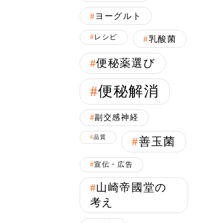
ヨーグルト
レシピ
乳酸菌
便秘薬選び
便秘解消
副交感神経
品質
善玉菌
宣伝・広告
山崎帝國堂の
考え