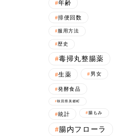
年齢
排便回数
服用方法
歴史
毒掃丸整腸薬
生薬
男女
発酵食品
秋田県美郷町
腸もみ
統計
腸内フローラ