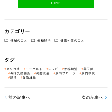
LINE
カテゴリー
便秘のこと
便秘解消
健康や体のこと
タグ
オリゴ糖
ヨーグルト
レシピ
便秘解消
善玉菌
毒掃丸整腸薬
発酵食品
腸内フローラ
腸内環境
腸活
食物繊維
前の記事へ
次の記事へ