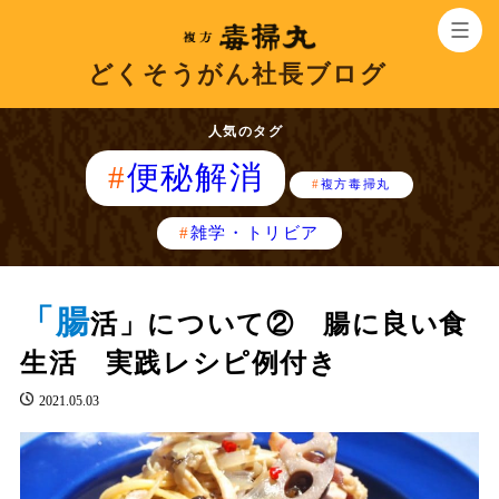
どくそうがん社長ブログ
人気のタグ
便秘解消
複方毒掃丸
雑学・トリビア
「腸
活」について② 腸に良い食
生活 実践レシピ例付き
2021.05.03